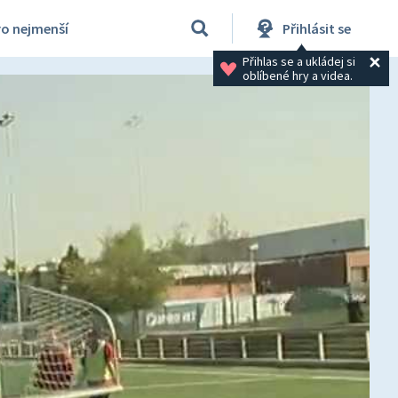
ro nejmenší
Přihlásit se
Přihlas se a ukládej si 
oblíbené hry a videa.