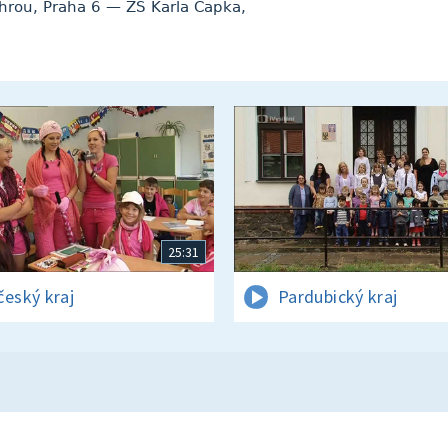
hrou, Praha 6 — ZŠ Karla Čapka,
25:31
český kraj
Pardubický kraj