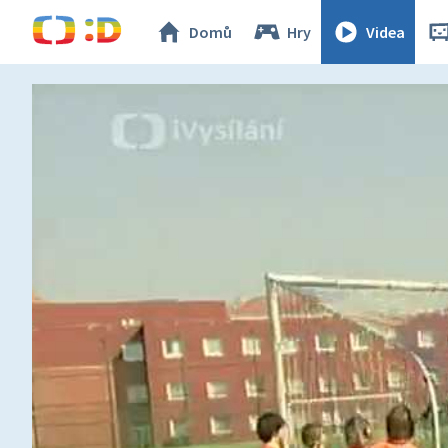
Domů
Hry
Videa