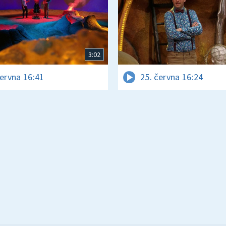
3:02
června 16:41
25. června 16:24