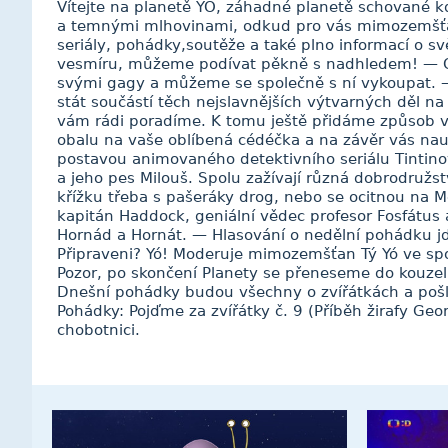
Vítejte na planetě YÓ, záhadné planetě schované 
a temnými mlhovinami, odkud pro vás mimozemšťan
seriály, pohádky,soutěže a také plno informací o sv
vesmíru, můžeme podívat pěkně s nadhledem! — O
svými gagy a můžeme se společně s ní vykoupat. 
stát součástí těch nejslavnějších výtvarných děl na
vám rádi poradíme. K tomu ještě přidáme způsob vý
obalu na vaše oblíbená cédéčka a na závěr vás nau
postavou animovaného detektivního seriálu Tintinov
a jeho pes Milouš. Spolu zažívají různá dobrodružst
křížku třeba s pašeráky drog, nebo se ocitnou na M
kapitán Haddock, geniální vědec profesor Fosfátus 
Hornád a Hornát. — Hlasování o nedělní pohádku jde
Připraveni? Yó! Moderuje mimozemšťan Tý Yó ve spo
Pozor, po skončení Planety se přeneseme do kouzel
Dnešní pohádky budou všechny o zvířátkách a pošl
Pohádky: Pojďme za zvířátky č. 9 (Příběh žirafy Geo
chobotnici.