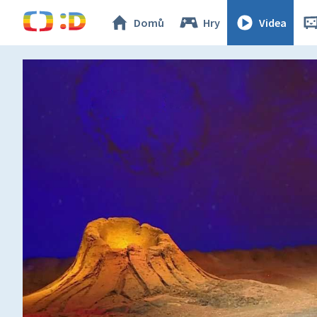
Domů
Hry
Videa