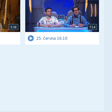
5:38
7:14
25. června 16:10