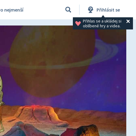
ro nejmenší
Přihlásit se
Přihlas se a ukládej si 
oblíbené hry a videa.