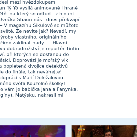
kdesi mezi hvězdokupami
 Tý Yó vysílá animované i hrané
ětě, na který se odtud - z hloubi
večka Shaun nás i dnes překvapí
— V magazínu Šikulové se můžete
 světě. Že nevíte jak? Nevadí, my
roby vlastního, originálního
číme zaklínat hady. — Hlavní
a dobrodružství je reportér Tintin
ví, při kterých se dostanou do
ěsíci. Doprovází je mořský vlk
a popletená dvojice detektivů
 do finále, tak neváhejte!
lupráci s Marií Doležalovou. —
ného světa Kouzelné školky!
e vám je babička Jana a Fanynka.
rgíny), Matýsku, nakresli mi