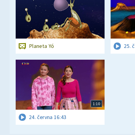
Planeta Yó
25. 
1:10
24. června 16:43