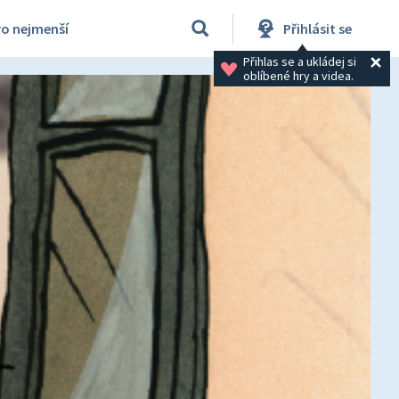
ro nejmenší
Přihlásit se
Přihlas se a ukládej si 
oblíbené hry a videa.