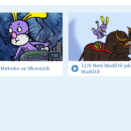
7:55
12/6 Není bludiště ja
 Meksiko ve Vlkovicích
bludiště