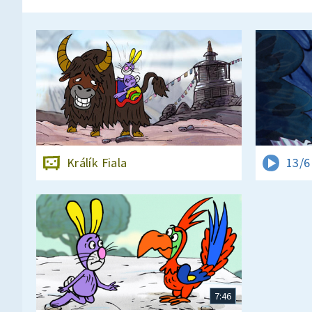
Králík Fiala
13/6
7:46