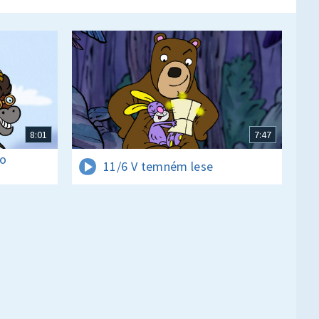
8:01
7:47
ko
11/6 V temném lese