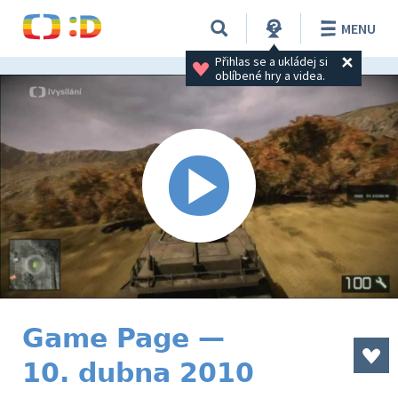
MENU
Přihlas se a ukládej si 
oblíbené hry a videa.
Game Page —
10. dubna 2010