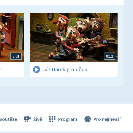
8:01
8:12
e
5/7 Dárek pro dědu
Soutěže
Živě
Program
Pro nejmenší