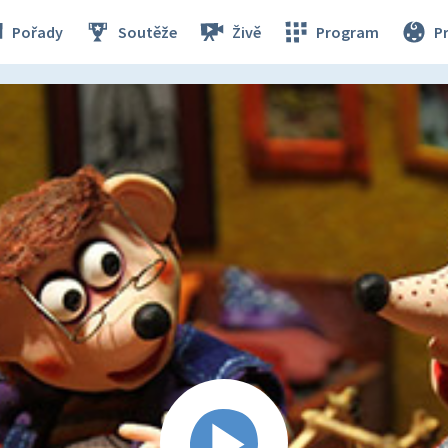
Pořady
Soutěže
Živě
Program
P