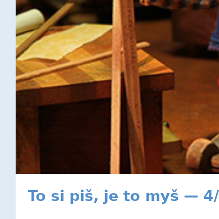
To si piš, je to myš — 