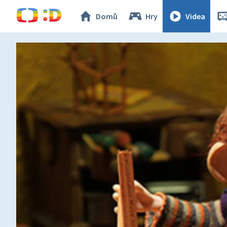
Domů
Hry
Videa