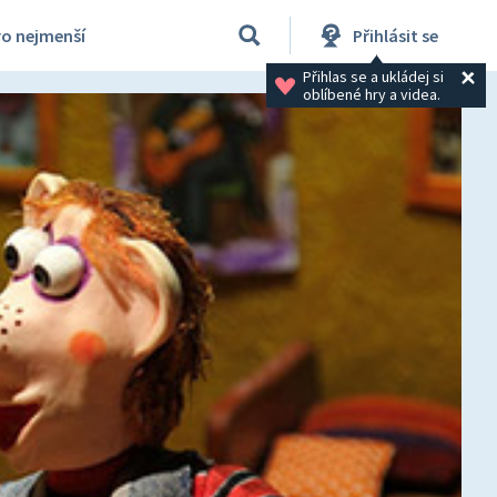
ro nejmenší
Přihlásit se
Přihlas se a ukládej si 
oblíbené hry a videa.