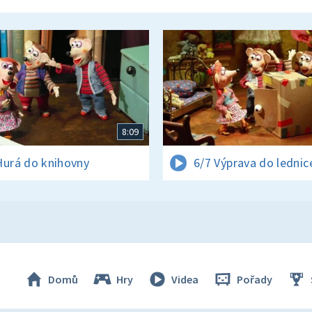
8:09
Hurá do knihovny
6/7 Výprava do lednic
Domů
Hry
Videa
Pořady