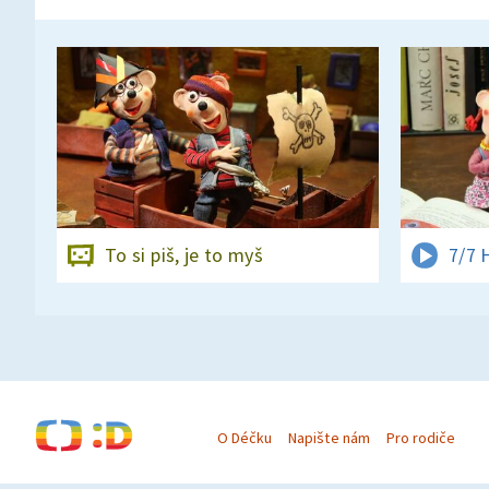
To si piš, je to myš
7/7 
O Déčku
Napište nám
Pro rodiče