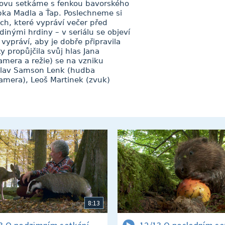
znovu setkáme s fenkou bavorského
pka Madla a Ťap. Poslechneme si
h, které vypráví večer před
inými hrdiny – v seriálu se objeví
ypráví, aby je dobře připravila
y propůjčila svůj hlas Jana
mera a režie) se na vzniku
roslav Samson Lenk (hudba
 (kamera), Leoš Martinek (zvuk)
8:13