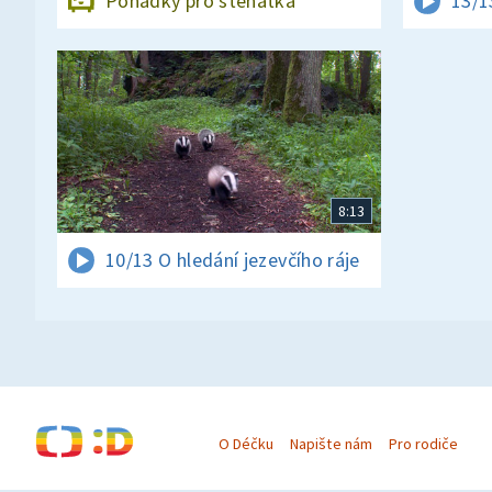
Pohádky pro štěňátka
13/1
8:13
10/13 O hledání jezevčího ráje
O Déčku
Napište nám
Pro rodiče