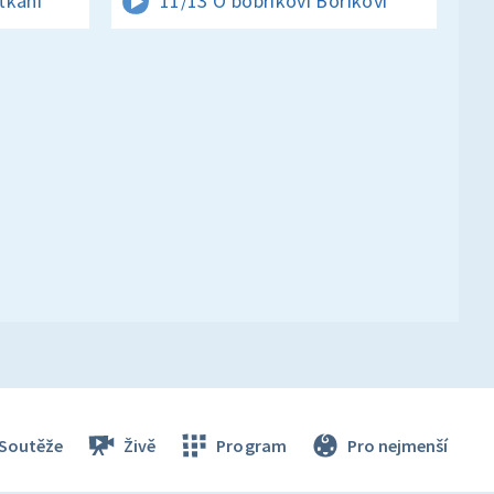
tkání
11/13 O bobříkovi Boříkovi
Soutěže
Živě
Program
Pro nejmenší