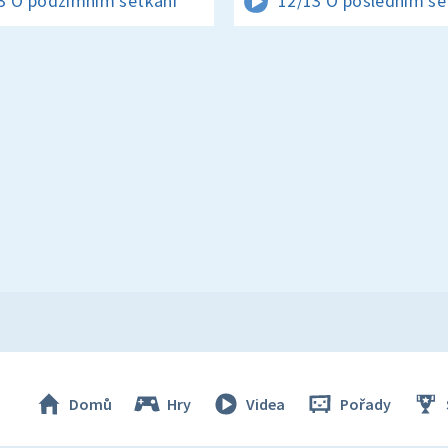
3 O podzimním setkání
12/13 O posledním se
Domů
Hry
Videa
Pořady