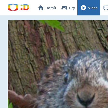
Domů
Hry
Videa