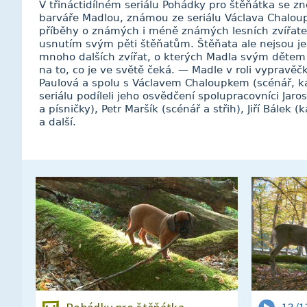
V třináctidílném seriálu Pohádky pro štěňátka se 
barváře Madlou, známou ze seriálu Václava Chalou
příběhy o známých i méně známých lesních zvířatec
usnutím svým pěti štěňatům. Štěňata ale nejsou jed
mnoho dalších zvířat, o kterých Madla svým dětem v
na to, co je ve světě čeká. — Madle v roli vypravěčk
Paulová a spolu s Václavem Chaloupkem (scénář, ka
seriálu podíleli jeho osvědčení spolupracovníci Ja
a písničky), Petr Maršík (scénář a střih), Jiří Bálek
a další.