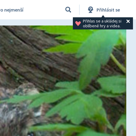
ro nejmenší
Přihlásit se
Přihlas se a ukládej si 
oblíbené hry a videa.