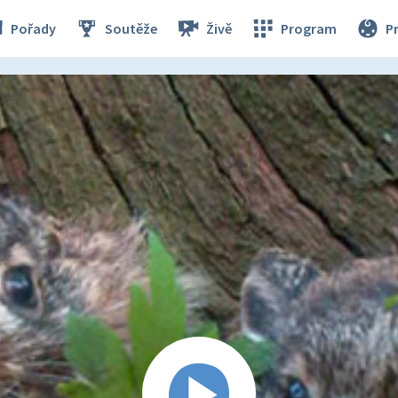
Pořady
Soutěže
Živě
Program
P