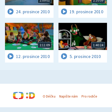
2:09:02
2:10:09
24. prosince 2010
19. prosince 2010
2:11:09
1:40:24
12. prosince 2010
5. prosince 2010
O Déčku
Napište nám
Pro rodiče
© Česká televize 1996–2026
O cookies na Déčku