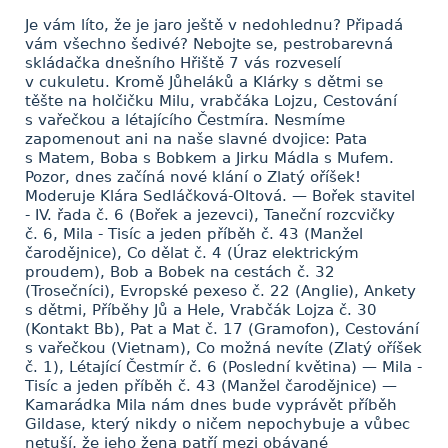
Je vám líto, že je jaro ještě v nedohlednu? Připadá
vám všechno šedivé? Nebojte se, pestrobarevná
skládačka dnešního Hřiště 7 vás rozveselí
v cukuletu. Kromě Jůheláků a Klárky s dětmi se
těšte na holčičku Milu, vrabčáka Lojzu, Cestování
s vařečkou a létajícího Čestmíra. Nesmíme
zapomenout ani na naše slavné dvojice: Pata
s Matem, Boba s Bobkem a Jirku Mádla s Mufem.
Pozor, dnes začíná nové klání o Zlatý oříšek!
Moderuje Klára Sedláčková-Oltová. — Bořek stavitel
- IV. řada č. 6 (Bořek a jezevci), Taneční rozcvičky
č. 6, Mila - Tisíc a jeden příběh č. 43 (Manžel
čarodějnice), Co dělat č. 4 (Úraz elektrickým
proudem), Bob a Bobek na cestách č. 32
(Trosečníci), Evropské pexeso č. 22 (Anglie), Ankety
s dětmi, Příběhy Jů a Hele, Vrabčák Lojza č. 30
(Kontakt Bb), Pat a Mat č. 17 (Gramofon), Cestování
s vařečkou (Vietnam), Co možná nevíte (Zlatý oříšek
č. 1), Létající Čestmír č. 6 (Poslední květina) — Mila -
Tisíc a jeden příběh č. 43 (Manžel čarodějnice) —
Kamarádka Mila nám dnes bude vyprávět příběh
Gildase, který nikdy o ničem nepochybuje a vůbec
netuší, že jeho žena patří mezi obávané