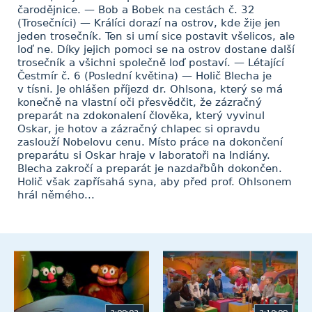
čarodějnice. — Bob a Bobek na cestách č. 32
(Trosečníci) — Králíci dorazí na ostrov, kde žije jen
jeden trosečník. Ten si umí sice postavit všelicos, ale
loď ne. Díky jejich pomoci se na ostrov dostane další
trosečník a všichni společně loď postaví. — Létající
Čestmír č. 6 (Poslední květina) — Holič Blecha je
v tísni. Je ohlášen příjezd dr. Ohlsona, který se má
konečně na vlastní oči přesvědčit, že zázračný
preparát na zdokonalení člověka, který vyvinul
Oskar, je hotov a zázračný chlapec si opravdu
zaslouží Nobelovu cenu. Místo práce na dokončení
preparátu si Oskar hraje v laboratoři na Indiány.
Blecha zakročí a preparát je nazdařbůh dokončen.
Holič však zapřísahá syna, aby před prof. Ohlsonem
hrál němého...