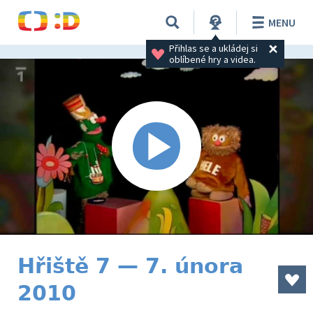
MENU
Přihlas se a ukládej si 
oblíbené hry a videa.
Hřiště 7 — 7. února
2010