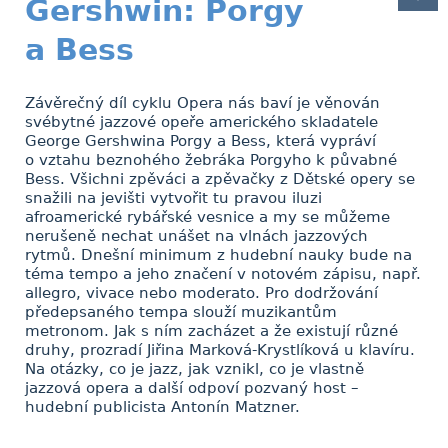
Gershwin: Porgy
a Bess
Závěrečný díl cyklu Opera nás baví je věnován
svébytné jazzové opeře amerického skladatele
George Gershwina Porgy a Bess, která vypráví
o vztahu beznohého žebráka Porgyho k půvabné
Bess. Všichni zpěváci a zpěvačky z Dětské opery se
snažili na jevišti vytvořit tu pravou iluzi
afroamerické rybářské vesnice a my se můžeme
nerušeně nechat unášet na vlnách jazzových
rytmů. Dnešní minimum z hudební nauky bude na
téma tempo a jeho značení v notovém zápisu, např.
allegro, vivace nebo moderato. Pro dodržování
předepsaného tempa slouží muzikantům
metronom. Jak s ním zacházet a že existují různé
druhy, prozradí Jiřina Marková-Krystlíková u klavíru.
Na otázky, co je jazz, jak vznikl, co je vlastně
jazzová opera a další odpoví pozvaný host –
hudební publicista Antonín Matzner.