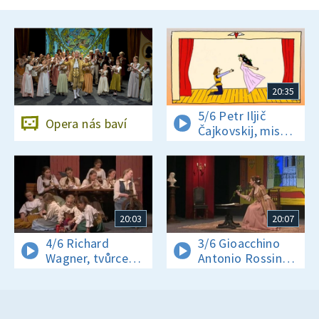
20:35
5/6 Petr Iljič
Opera nás baví
Čajkovskij, mistr
romantismu
20:03
20:07
4/6 Richard
3/6 Gioacchino
Wagner, tvůrce
Antonio Rossini:
hudebního
Lazebník sevillský
dramatu