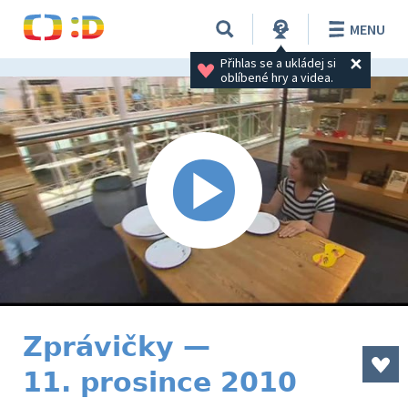
MENU
Přihlas se a ukládej si 
oblíbené hry a videa.
Zprávičky —
11. prosince 2010