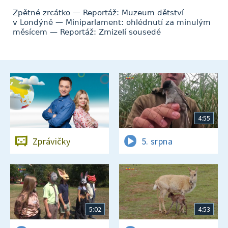
Zpětné zrcátko — Reportáž: Muzeum dětství
v Londýně — Miniparlament: ohlédnutí za minulým
měsícem — Reportáž: Zmizelí sousedé
4:55
Zprávičky
5. srpna
5:02
4:53