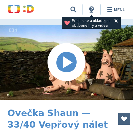
MENU
Přihlas se a ukládej si 
oblíbené hry a videa.
Ovečka Shaun —
33/40 Vepřový nálet