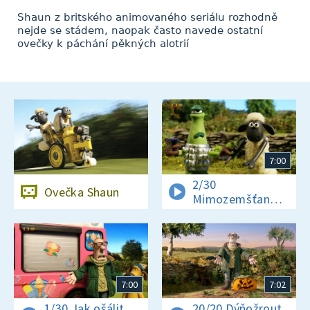
Shaun z britského animovaného seriálu rozhodně
nejde se stádem, naopak často navede ostatní
ovečky k páchání pěkných alotrií
7:00
2/30
Ovečka Shaun
Mimozemšťan
v nesnázích
7:00
7:02
1/30 Jak ošálit
20/20 Dýňožrout