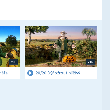
7:00
7:02
ináře
20/20 Dýňožrout plíživý