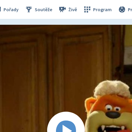
Pořady
Soutěže
Živě
Program
P