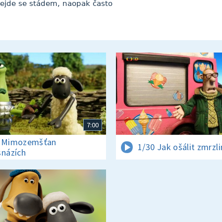
ejde se stádem, naopak často
7:00
0 Mimozemšťan
1/30 Jak ošálit zmrzl
snázích