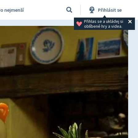
ro nejmenší
Přihlásit se
Přihlas se a ukládej si 
oblíbené hry a videa.