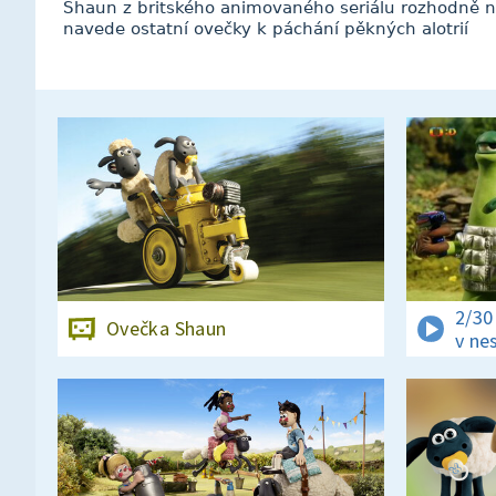
Shaun z britského animovaného seriálu rozhodně n
navede ostatní ovečky k páchání pěkných alotrií
2/3
Ovečka Shaun
v ne