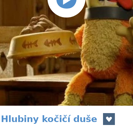
Hlubiny kočičí duše