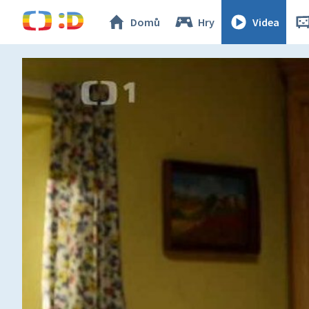
Domů
Hry
Videa