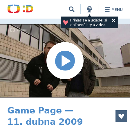
MENU
Přihlas se a ukládej si 
oblíbené hry a videa.
Game Page —
11. dubna 2009