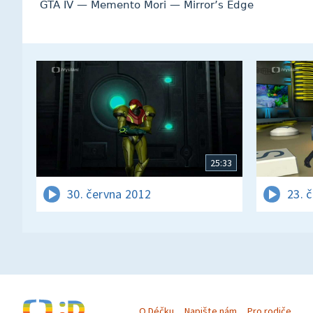
GTA IV — Memento Mori — Mirror’s Edge
25:33
30. června 2012
23. 
O Déčku
Napište nám
Pro rodiče