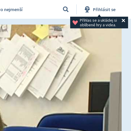
ro nejmenší
Přihlásit se
Přihlas se a ukládej si 
oblíbené hry a videa.