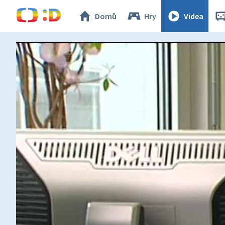
Domů
Hry
Videa