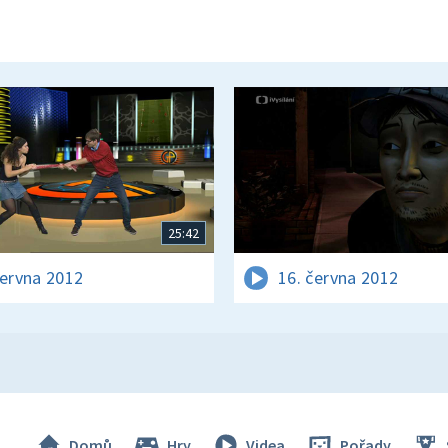
25:42
června 2012
16. června 2012
Domů
Hry
Videa
Pořady