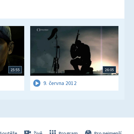
25:55
26:05
9. června 2012
Soutěže
Živě
Program
Pro nejmenší