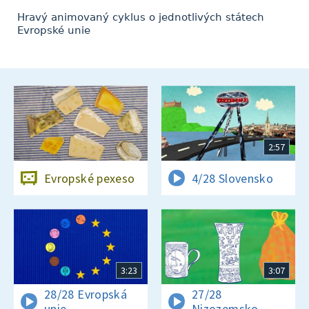
Hravý animovaný cyklus o jednotlivých státech
Evropské unie
2:57
Evropské pexeso
4/28 Slovensko
3:23
3:07
28/28 Evropská
27/28
unie
Nizozemsko