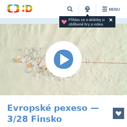
MENU
Přihlas se a ukládej si 
oblíbené hry a videa.
Evropské pexeso —
3/28 Finsko