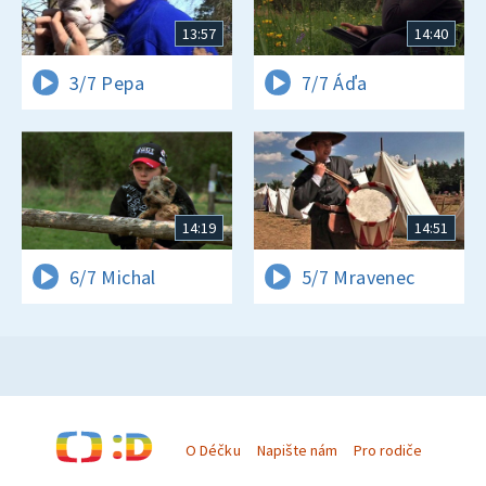
13:57
14:40
3/7 Pepa
7/7 Áďa
14:19
14:51
6/7 Michal
5/7 Mravenec
O Déčku
Napište nám
Pro rodiče