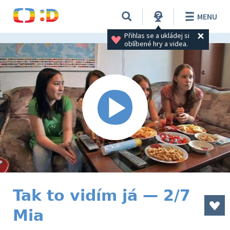
MENU
Přihlas se a ukládej si 
oblíbené hry a videa.
Tak to vidím já — 2/7
Mia