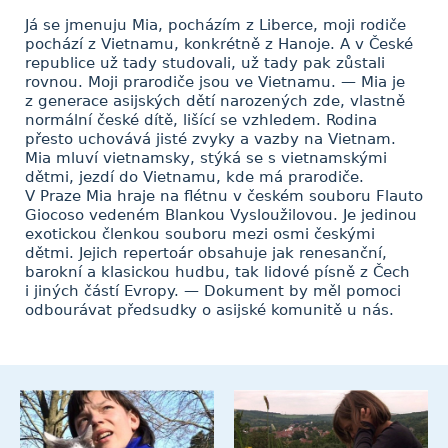
Já se jmenuju Mia, pocházím z Liberce, moji rodiče
pochází z Vietnamu, konkrétně z Hanoje. A v České
republice už tady studovali, už tady pak zůstali
rovnou. Moji prarodiče jsou ve Vietnamu. — Mia je
z generace asijských dětí narozených zde, vlastně
normální české dítě, lišící se vzhledem. Rodina
přesto uchovává jisté zvyky a vazby na Vietnam.
Mia mluví vietnamsky, stýká se s vietnamskými
dětmi, jezdí do Vietnamu, kde má prarodiče.
V Praze Mia hraje na flétnu v českém souboru Flauto
Giocoso vedeném Blankou Vysloužilovou. Je jedinou
exotickou členkou souboru mezi osmi českými
dětmi. Jejich repertoár obsahuje jak renesanční,
barokní a klasickou hudbu, tak lidové písně z Čech
i jiných částí Evropy. — Dokument by měl pomoci
odbourávat předsudky o asijské komunitě u nás.