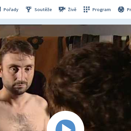
Pořady
Soutěže
Živě
Program
P