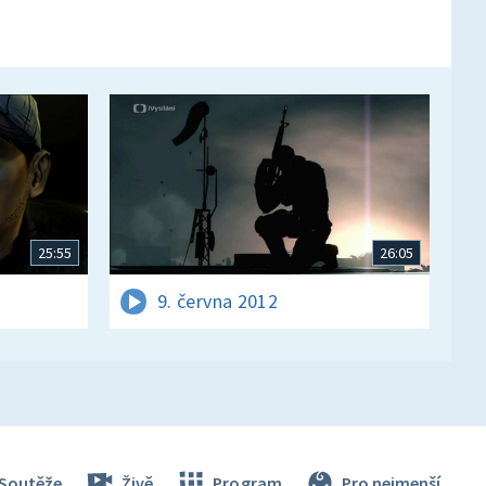
25:55
26:05
9. června 2012
Soutěže
Živě
Program
Pro nejmenší