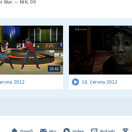
 at War — NHL 09
25:42
června 2012
16. června 2012
Domů
Hry
Videa
Pořady