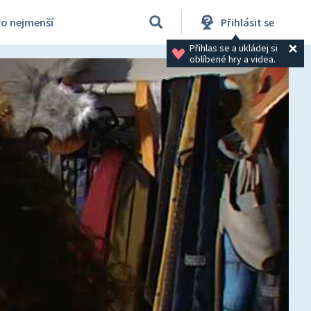
ro nejmenší
Přihlásit se
Přihlas se a ukládej si 
oblíbené hry a videa.