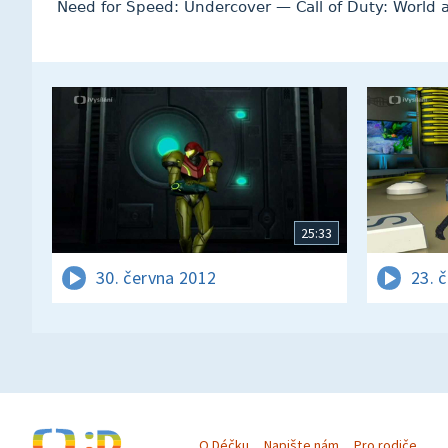
Need for Speed: Undercover — Call of Duty: World
25:33
30. června 2012
23. 
O Déčku
Napište nám
Pro rodiče