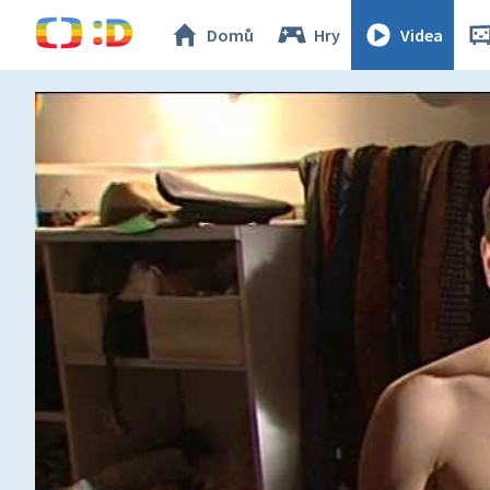
Domů
Hry
Videa