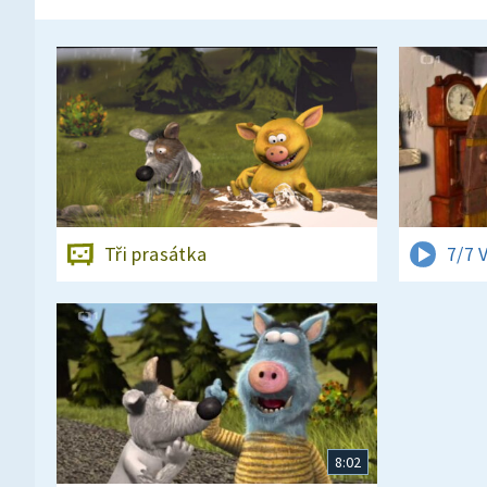
Tři prasátka
7/7 
8:02