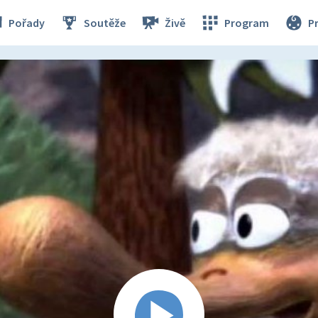
Pořady
Soutěže
Živě
Program
P