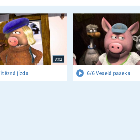
8:02
Vítězná jízda
6/6 Veselá paseka