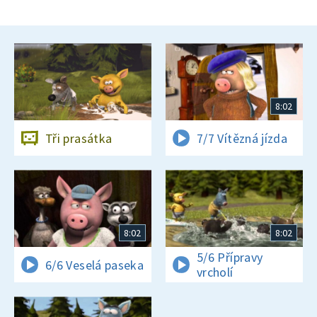
8:02
Tři prasátka
7/7 Vítězná jízda
8:02
8:02
5/6 Přípravy
6/6 Veselá paseka
vrcholí