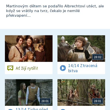
Martinovým dětem se podařilo Albrechtovi utéct, ale
když se vrátily na tvrz, čekalo je nemilé
překvapení…
28:02
14/14 Ztracená
Ať žijí rytíři!
bitva
28:01
28:01
13/14 Ticho před