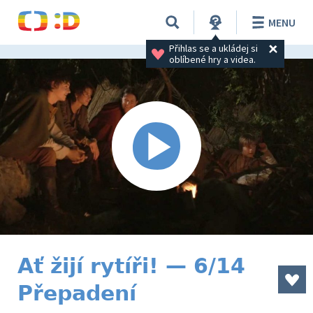
MENU
Přihlas se a ukládej si 
oblíbené hry a videa.
Ať žijí rytíři! — 6/14
Přepadení