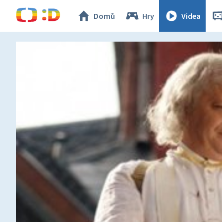
Domů
Hry
Videa