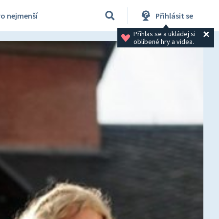
ro nejmenší
Přihlásit se
Přihlas se a ukládej si 
oblíbené hry a videa.