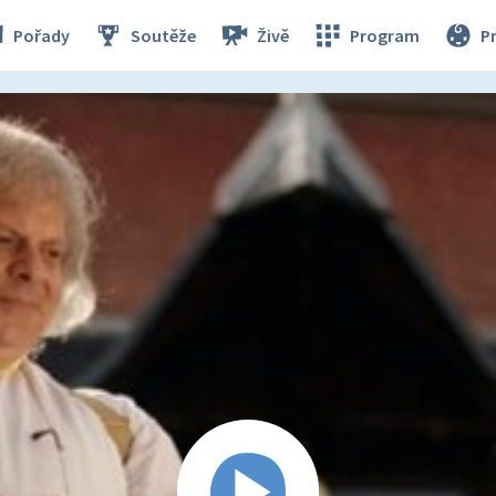
Pořady
Soutěže
Živě
Program
P