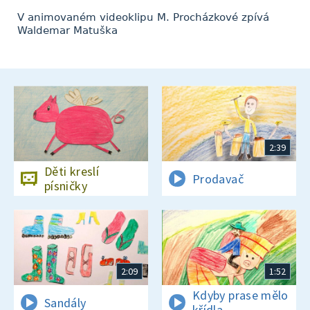
V animovaném videoklipu M. Procházkové zpívá
Waldemar Matuška
2:39
Děti kreslí
Prodavač
písničky
2:09
1:52
Kdyby prase mělo
Sandály
křídla