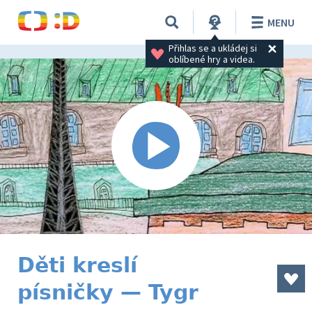
MENU
Přihlas se a ukládej si 
oblíbené hry a videa.
Děti kreslí
písničky — Tygr