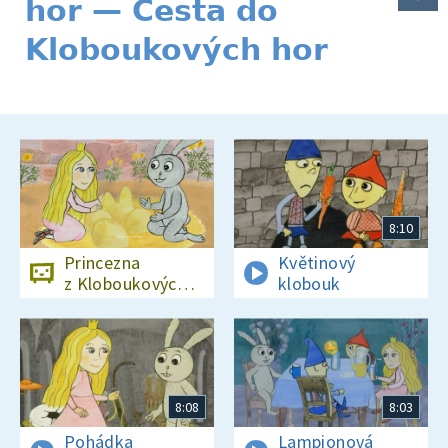
hor — Cesta do
Kloboukových hor
8:10
Princezna
Květinový
z Kloboukových
klobouk
hor
8:08
8:03
Pohádka
Lampionová