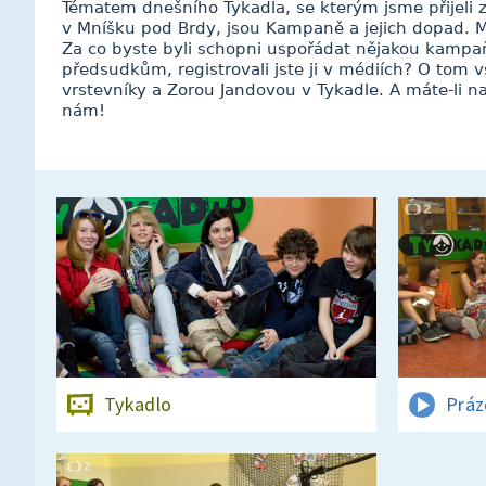
Tématem dnešního Tykadla, se kterým jsme přijeli 
v Mníšku pod Brdy, jsou Kampaně a jejich dopad. M
Za co byste byli schopni uspořádat nějakou kampa
předsudkům, registrovali jste ji v médiích? O tom
vrstevníky a Zorou Jandovou v Tykadle. A máte-li na
nám!
Tykadlo
Práz