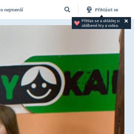
ro nejmenší
Přihlásit se
Přihlas se a ukládej si 
oblíbené hry a videa.