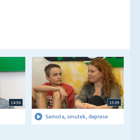
14:56
15:09
Samota, smutek, deprese