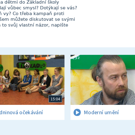
za dětmi do Základní školy
ají vůbec smysl? Dotýkají se vás?
ň vy? Co třeba kampaň proti
 všem můžete diskutovat se svými
 to svůj vlastní názor, napište
15:04
dninová očekávání
Moderní umění