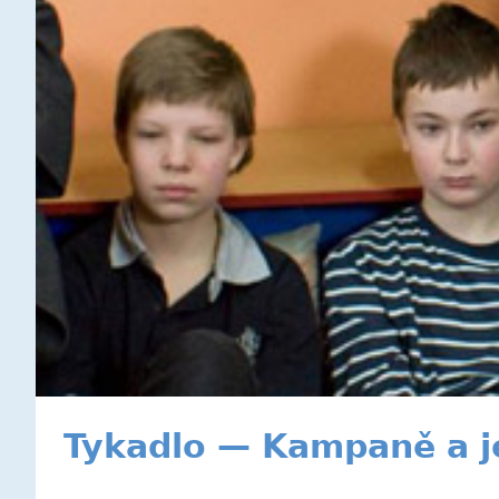
Tykadlo — Kampaně a j