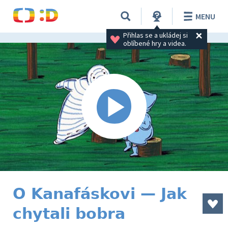
MENU
Přihlas se a ukládej si 
oblíbené hry a videa.
O Kanafáskovi — Jak
chytali bobra