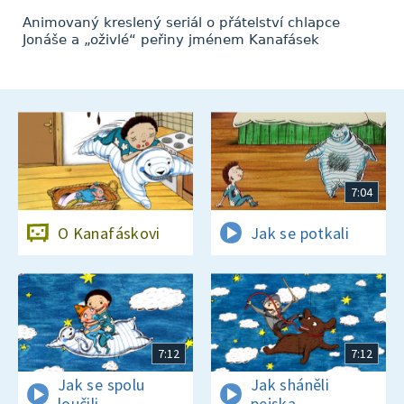
Animovaný kreslený seriál o přátelství chlapce
Jonáše a „oživlé“ peřiny jménem Kanafásek
7:04
O Kanafáskovi
Jak se potkali
7:12
7:12
Jak se spolu
Jak sháněli
loučili
pejska