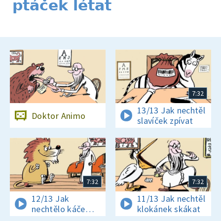
ptáček létat
7:32
13/13 Jak nechtěl
Doktor Animo
slavíček zpívat
7:32
7:32
12/13 Jak
11/13 Jak nechtěl
nechtělo káče
klokánek skákat
plavat