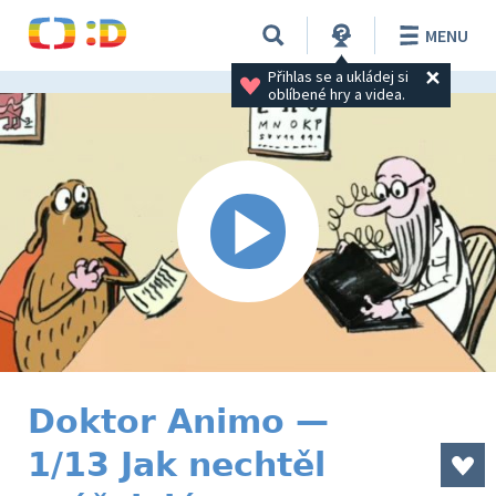
MENU
Přihlas se a ukládej si 
oblíbené hry a videa.
Doktor Animo —
1/13 Jak nechtěl