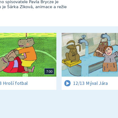
ho spisovatele Pavla Brycze je
 je Šárka Ziková, animace a režie
7:00
3 Hroší fotbal
12/13 Mýval Jára