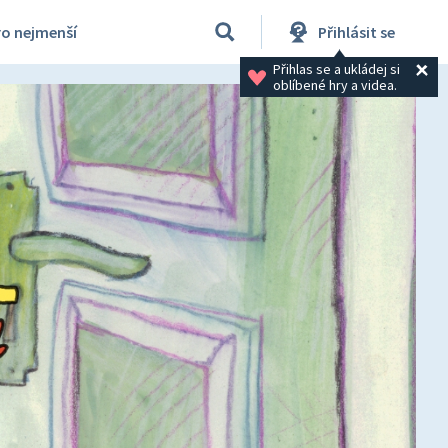
ro nejmenší
Přihlásit se
Přihlas se a ukládej si 
oblíbené hry a videa.