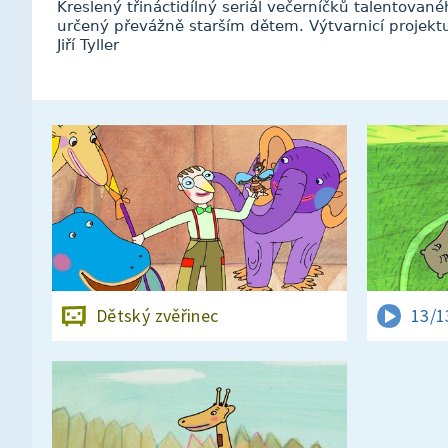
Kreslený třináctidílný seriál večerníčků talentované
určený převážně starším dětem. Výtvarnicí projektu
Jiří Tyller
Dětský zvěřinec
13/1