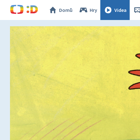
Domů
Hry
Videa