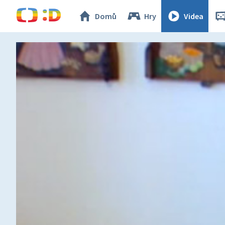
Domů
Hry
Videa