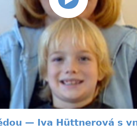
ědou — Iva Hüttnerová s v