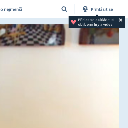
ro nejmenší
Přihlásit se
Přihlas se a ukládej si 
oblíbené hry a videa.