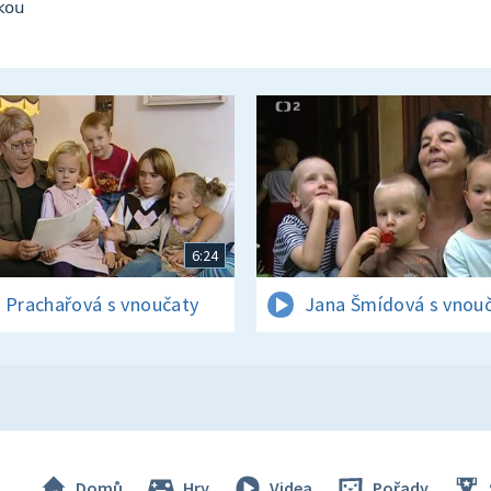
kou
6:24
 Prachařová s vnoučaty
Jana Šmídová s vnou
Domů
Hry
Videa
Pořady