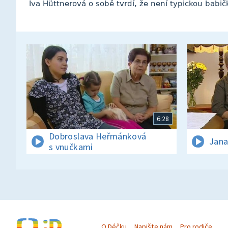
Iva Hüttnerová o sobě tvrdí, že není typickou babič
6:28
Dobroslava Heřmánková
Jana
s vnučkami
O Déčku
Napište nám
Pro rodiče