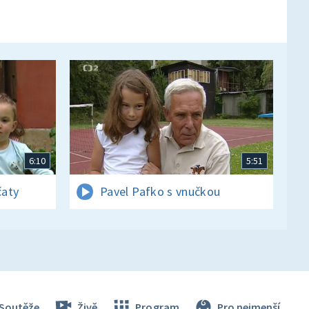
6:10
5:51
čaty
Pavel Pafko s vnučkou
Soutěže
Živě
Program
Pro nejmenší