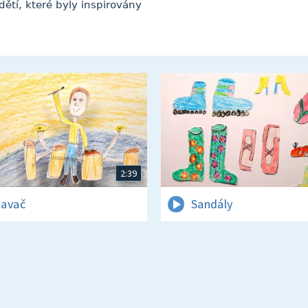
ětí, které byly inspirovány
2:39
avač
Sandály