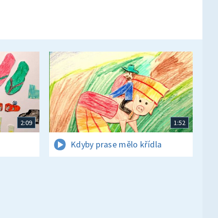
2:09
1:52
Kdyby prase mělo křídla