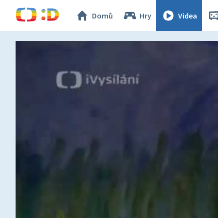
Domů
Hry
Videa