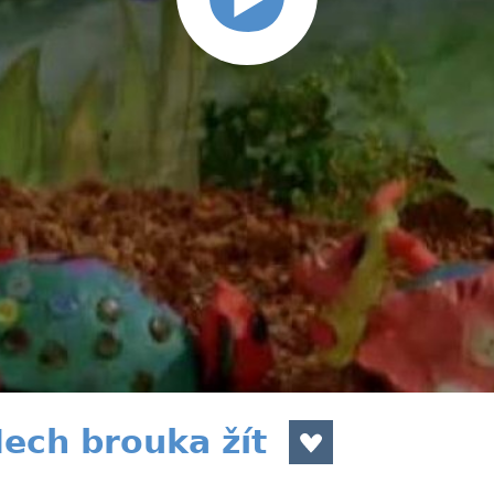
Nech brouka žít