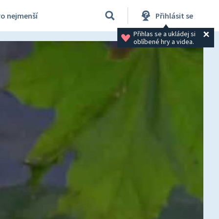
ro nejmenší
Přihlásit se
Přihlas se a ukládej si 
oblíbené hry a videa.