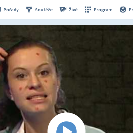
Pořady
Soutěže
Živě
Program
P