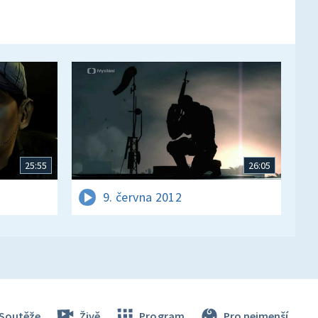
25:55
26:05
9. června 2012
Soutěže
Živě
Program
Pro nejmenší