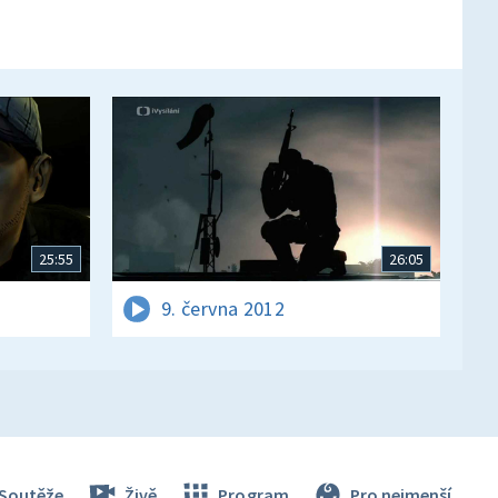
25:55
26:05
9. června 2012
Soutěže
Živě
Program
Pro nejmenší