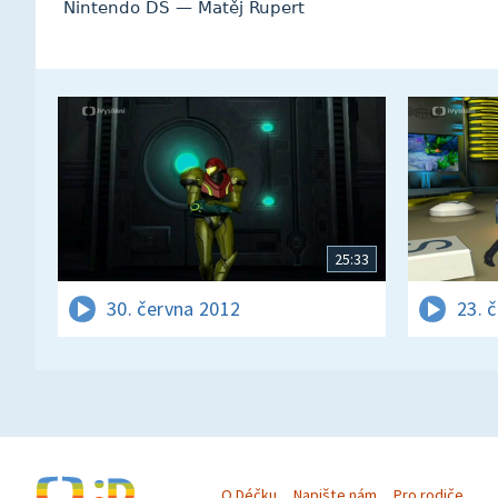
Nintendo DS — Matěj Rupert
25:33
30. června 2012
23. 
O Déčku
Napište nám
Pro rodiče