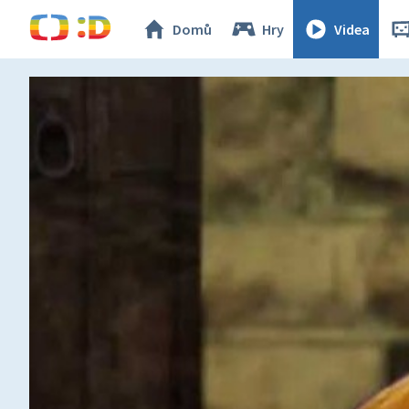
Domů
Hry
Videa