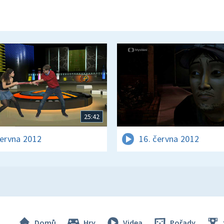
25:42
června 2012
16. června 2012
Domů
Hry
Videa
Pořady