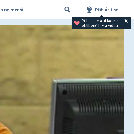
ro nejmenší
Přihlásit se
Přihlas se a ukládej si 
oblíbené hry a videa.