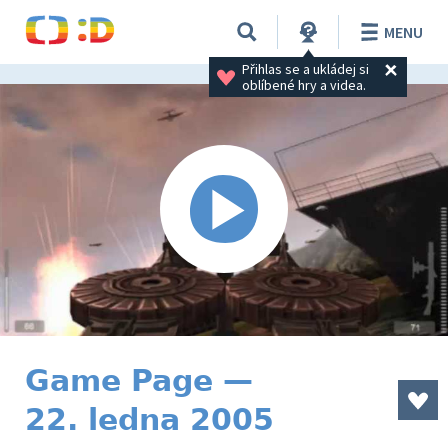
MENU
Přihlas se a ukládej si 
oblíbené hry a videa.
Game Page —
22. ledna 2005