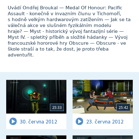
Uvádí Ondřej Broukal — Medal Of Honour: Pacific
Assault - konečně v invazním člunu v Tichomoří,
s hodně velkým hardwarovým zatížením — Jak se ta
válečná akce ve slušném fyzikálním modelu
hraje? — Myst - historický vývoj fantazijní série —
Myst IV. - spletitý příběh a složité hádanky — Vývoj
francouzské hororové hry Obscure — Obscure - ve
škole straší a to tak, že dost, je proto třeba
adventuřit.
25:33
25:42
30. června 2012
23. června 2012