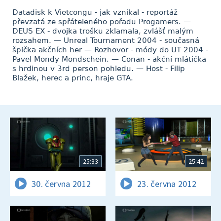
Datadisk k Vietcongu - jak vznikal - reportáž
převzatá ze spřáteleného pořadu Progamers. —
DEUS EX - dvojka trošku zklamala, zvlášť malým
rozsahem. — Unreal Tournament 2004 - současná
špička akčních her — Rozhovor - módy do UT 2004 -
Pavel Mondy Mondschein. — Conan - akční mlátička
s hrdinou v 3rd person pohledu. — Host - Filip
Blažek, herec a princ, hraje GTA.
25:33
25:42
30. června 2012
23. června 2012