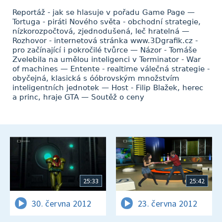
Reportáž - jak se hlasuje v pořadu Game Page —
Tortuga - piráti Nového světa - obchodní strategie,
nízkorozpočtová, zjednodušená, leč hratelná —
Rozhovor - internetová stránka www.3Dgrafik.cz -
pro začínající i pokročilé tvůrce — Názor - Tomáše
Zvelebila na umělou inteligenci v Terminator - War
of machines — Entente - realtime válečná strategie -
obyčejná, klasická s óóbrovským množstvím
inteligentních jednotek — Host - Filip Blažek, herec
a princ, hraje GTA — Soutěž o ceny
25:33
25:42
30. června 2012
23. června 2012