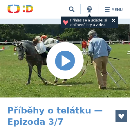
MENU
Přihlas se a ukládej si 
oblíbené hry a videa.
Příběhy o telátku —
Epizoda 3/7