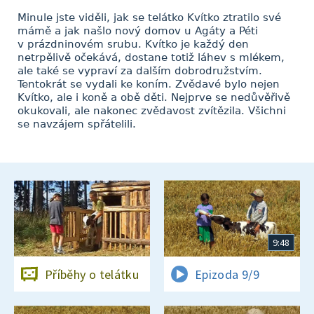
Minule jste viděli, jak se telátko Kvítko ztratilo své
mámě a jak našlo nový domov u Agáty a Péti
v prázdninovém srubu. Kvítko je každý den
netrpělivě očekává, dostane totiž láhev s mlékem,
ale také se vypraví za dalším dobrodružstvím.
Tentokrát se vydali ke koním. Zvědavé bylo nejen
Kvítko, ale i koně a obě děti. Nejprve se nedůvěřivě
okukovali, ale nakonec zvědavost zvítězila. Všichni
se navzájem spřátelili.
9:48
Příběhy o telátku
Epizoda 9/9