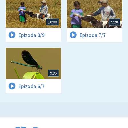
10:00
9:28
Epizoda 8/9
Epizoda 7/7
9:35
Epizoda 6/7