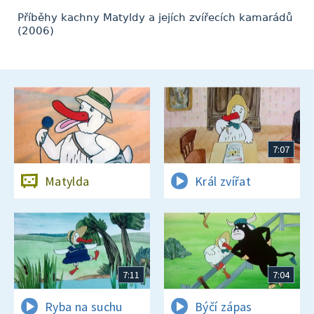
Příběhy kachny Matyldy a jejích zvířecích kamarádů
(2006)
7:07
Matylda
Král zvířat
7:11
7:04
Ryba na suchu
Býčí zápas