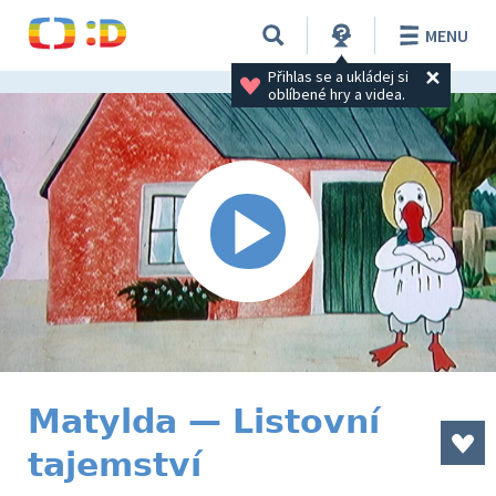
MENU
Přihlas se a ukládej si 
oblíbené hry a videa.
Matylda — Listovní
tajemství