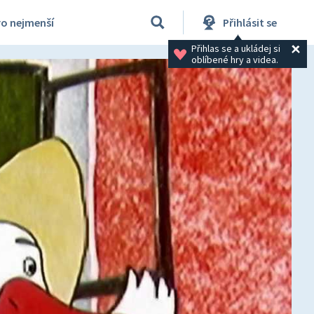
ro nejmenší
Přihlásit se
Přihlas se a ukládej si 
oblíbené hry a videa.