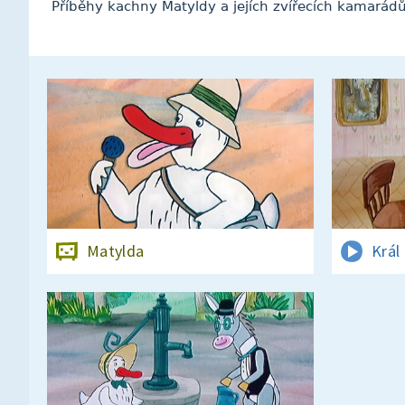
Příběhy kachny Matyldy a jejích zvířecích kamarád
Matylda
Král 