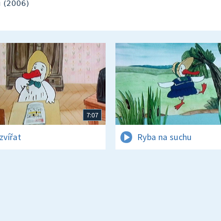
ů (2006)
7:07
zvířat
Ryba na suchu