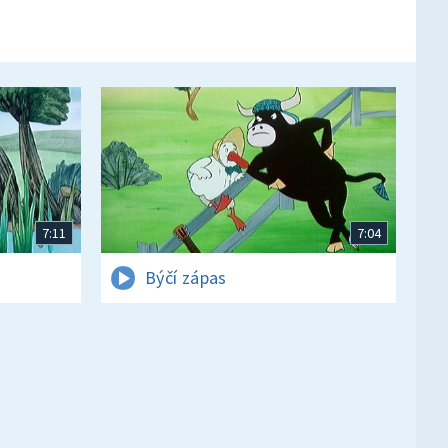
7:11
7:04
Býčí zápas