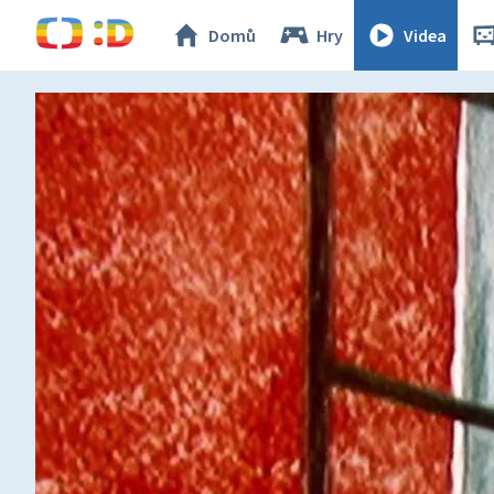
Domů
Hry
Videa