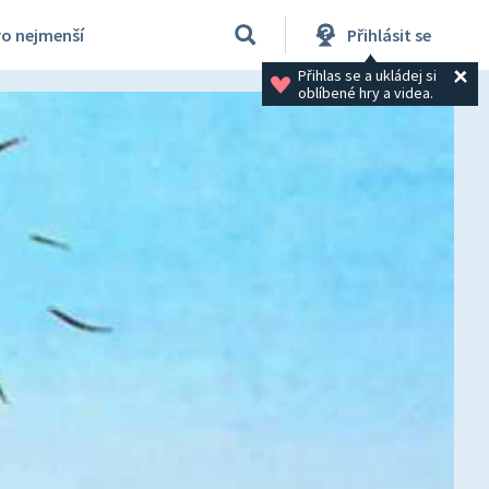
ro nejmenší
Přihlásit se
Přihlas se a ukládej si 
oblíbené hry a videa.