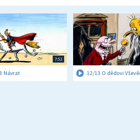
7:52
3 Návrat
12/13 O dědovi Vševě