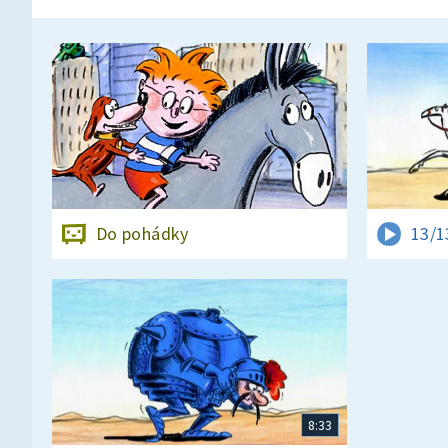
Do pohádky
13/1
8:33