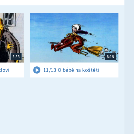
8:33
8:19
dovi
11/13 O bábě na koštěti