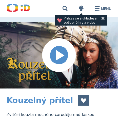
MENU
Přihlas se a ukládej si 
oblíbené hry a videa.
Kouzelný přítel
Zvítězí kouzla mocného čaroděje nad láskou