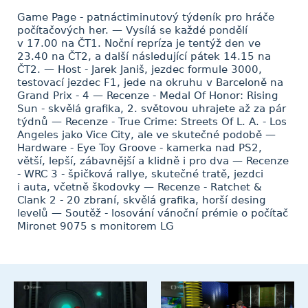
Game Page - patnáctiminutový týdeník pro hráče
počítačových her. — Vysílá se každé pondělí
v 17.00 na ČT1. Noční repríza je tentýž den ve
23.40 na ČT2, a další následující pátek 14.15 na
ČT2. — Host - Jarek Janiš, jezdec formule 3000,
testovací jezdec F1, jede na okruhu v Barceloně na
Grand Prix - 4 — Recenze - Medal Of Honor: Rising
Sun - skvělá grafika, 2. světovou uhrajete až za pár
týdnů — Recenze - True Crime: Streets Of L. A. - Los
Angeles jako Vice City, ale ve skutečné podobě —
Hardware - Eye Toy Groove - kamerka nad PS2,
větší, lepší, zábavnější a klidně i pro dva — Recenze
- WRC 3 - špičková rallye, skutečné tratě, jezdci
i auta, včetně škodovky — Recenze - Ratchet &
Clank 2 - 20 zbraní, skvělá grafika, horší desing
levelů — Soutěž - losování vánoční prémie o počítač
Mironet 9075 s monitorem LG