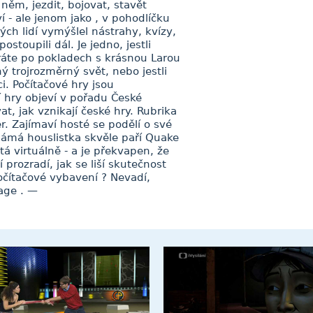
něm, jezdit, bojovat, stavět
 - ale jenom jako , v pohodlíčku
ch lidí vymýšlel nástrahy, kvízy,
stoupili dál. Je jedno, jestli
tráte po pokladech s krásnou Larou
ný trojrozměrný svět, nebo jestli
i. Počítačové hry jsou
 hry objeví v pořadu České
, jak vznikají české hry. Rubrika
. Zajímaví hosté se podělí o své
námá houslistka skvěle paří Quake
étá virtuálně - a je překvapen, že
prozradí, jak se liší skutečnost
čítačové vybavení ? Nevadí,
age . —