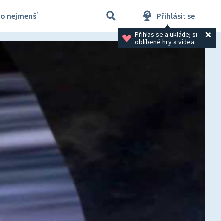
ro nejmenší
Přihlásit se
Přihlas se a ukládej si 
oblíbené hry a videa.