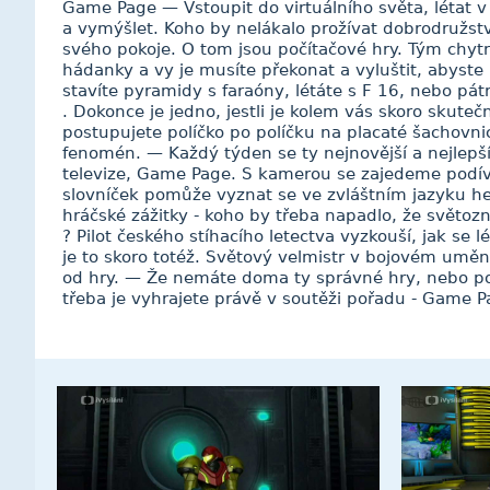
Game Page — Vstoupit do virtuálního světa, létat v 
a vymýšlet. Koho by nelákalo prožívat dobrodružství
svého pokoje. O tom jsou počítačové hry. Tým chytrý
hádanky a vy je musíte překonat a vyluštit, abyste po
stavíte pyramidy s faraóny, létáte s F 16, nebo pá
. Dokonce je jedno, jestli je kolem vás skoro skuteč
postupujete políčko po políčku na placaté šachovnic
fenomén. — Každý týden se ty nejnovější a nejlepší
televize, Game Page. S kamerou se zajedeme podívat
slovníček pomůže vyznat se ve zvláštním jazyku her
hráčské zážitky - koho by třeba napadlo, že světoz
? Pilot českého stíhacího letectva vyzkouší, jak se l
je to skoro totéž. Světový velmistr v bojovém umění 
od hry. — Že nemáte doma ty správné hry, nebo po
třeba je vyhrajete právě v soutěži pořadu - Game P