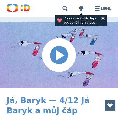
MENU
Přihlas se a ukládej si 
oblíbené hry a videa.
Já, Baryk — 4/12 Já
Baryk a můj čáp