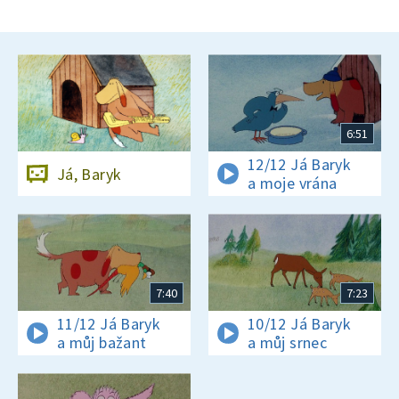
6:51
12/12 Já Baryk
Já, Baryk
a moje vrána
7:40
7:23
11/12 Já Baryk
10/12 Já Baryk
a můj bažant
a můj srnec