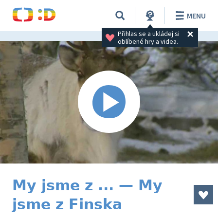
MENU
Přihlas se a ukládej si 
oblíbené hry a videa.
My jsme z ... — My
jsme z Finska