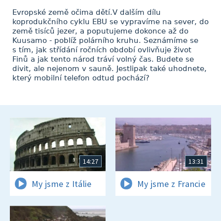
Evropské země očima dětí.V dalším dílu
koprodukčního cyklu EBU se vypravíme na sever, do
země tisíců jezer, a poputujeme dokonce až do
Kuusamo - poblíž polárního kruhu. Seznámíme se
s tím, jak střídání ročních období ovlivňuje život
Finů a jak tento národ tráví volný čas. Budete se
divit, ale nejenom v sauně. Jestlipak také uhodnete,
který mobilní telefon odtud pochází?
14:27
13:31
My jsme z Itálie
My jsme z Francie