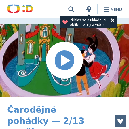
MENU
Přihlas se a ukládej si 
oblíbené hry a videa.
Čarodějné
pohádky — 2/13