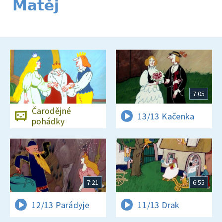
Matěj
7:05
Čarodějné
13/13 Kačenka
pohádky
7:21
6:55
12/13 Parádyje
11/13 Drak