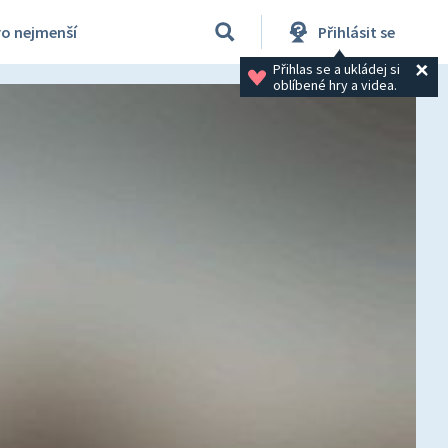
ro nejmenší
Přihlásit se
Přihlas se a ukládej si 
oblíbené hry a videa.