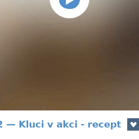
— Kluci v akci - recept