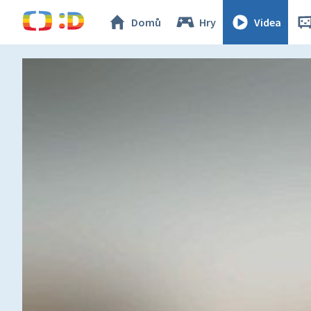
Domů
Hry
Videa