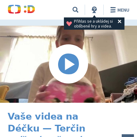
MENU
Přihlas se a ukládej si 
oblíbené hry a videa.
Vaše videa na
Déčku — Terčin