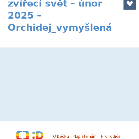
zvířecí svět – únor
2025 –
Orchidej_vymyšlená
O Déčku
Napište nám
Pro rodiče