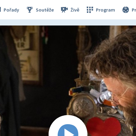
Pořady
Soutěže
Živě
Program
P