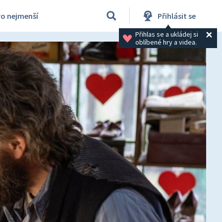
ro nejmenší
Přihlásit se
Přihlas se a ukládej si 
oblíbené hry a videa.