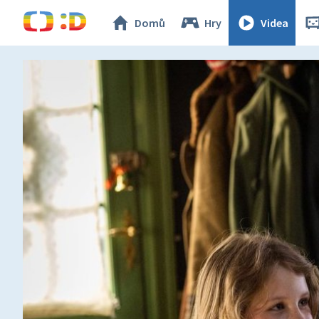
Domů
Hry
Videa