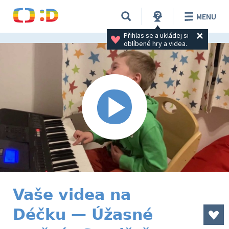
MENU
Přihlas se a ukládej si 
oblíbené hry a videa.
Vaše videa na
Déčku — Úžasné