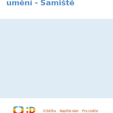
umění - Samiště
O Déčku
Napište nám
Pro rodiče