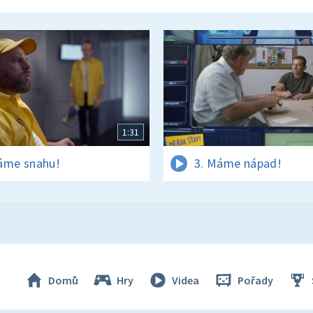
1:31
áme snahu!
3. Máme nápad!
Domů
Hry
Videa
Pořady