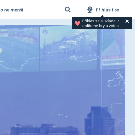
ro nejmenší
Přihlásit se
Přihlas se a ukládej si 
oblíbené hry a videa.