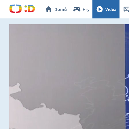
Domů
Hry
Videa