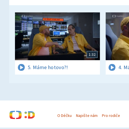
1:32
5. Máme hotovo?!
4. M
O Déčku
Napište nám
Pro rodiče