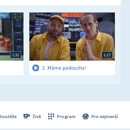
1:31
1:27
2. Máme padoucha!
Soutěže
Živě
Program
Pro nejmenší