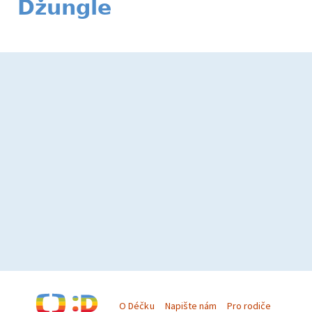
Džungle
O Déčku
Napište nám
Pro rodiče