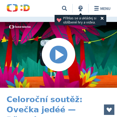
MENU
Přihlas se a ukládej si 
oblíbené hry a videa.
Celoroční soutěž:
Ovečka jedéé —