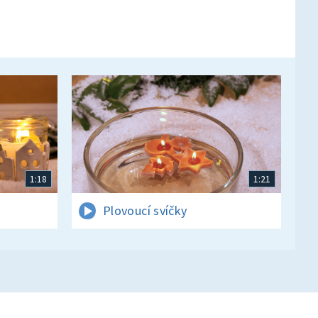
1:18
1:21
Plovoucí svíčky