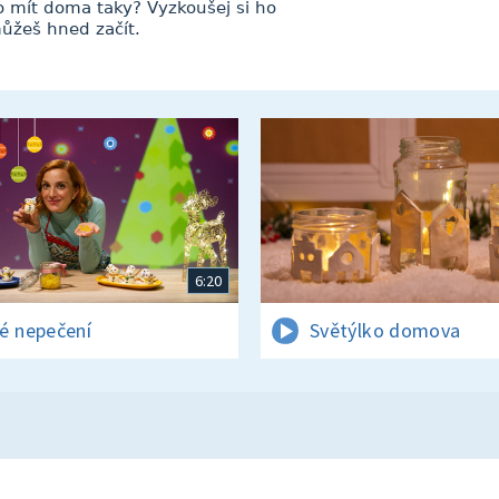
o mít doma taky? Vyzkoušej si ho
můžeš hned začít.
6:20
é nepečení
Světýlko domova