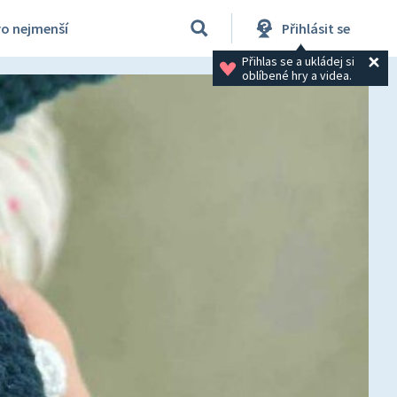
ro nejmenší
Přihlásit se
Přihlas se a ukládej si 
oblíbené hry a videa.