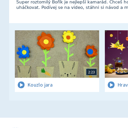
Super roztomilý Bořík je nejlepší kamarád. Chceš h
uháčkovat. Podívej se na video, stáhni si návod a 
2:23
Kouzlo jara
Hrav