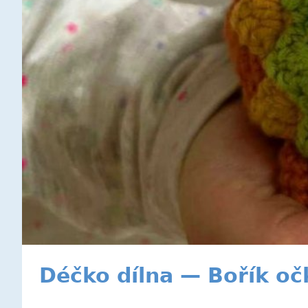
Déčko dílna — Bořík oč